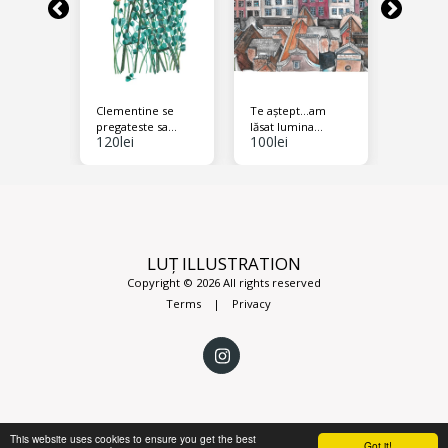
chi ca
Clementine se
Te aștept...am
Mărie c
pregateste sa
lăsat lumina
mura
120
lei
100
lei
120
lei
zboare
aprinsă
LUȚ ILLUSTRATION
Copyright © 2026 All rights reserved
Terms
|
Privacy
This website uses cookies to ensure you get the best
Got it!