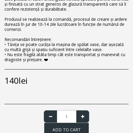
și finisată cu un strat generos de glazură transparentă care să îi
confere rezistență și durabilitate.
Produsul se realizează la comandă, procesul de creare și ardere
durează în jur de 10-14 zile lucrătoare în funcție de numărul de
comenzi.
Recomandări întreținere:
• Tăvița se poate curăța la mașina de spălat vase, dar așezată
cu multă grijă și spațiu suficient între celelalte vase.
• Nu este fragilă atâta timp cât este transportat și manevrat cu
dragoste și prețuire. ❤️
140
lei
ADD TO CART