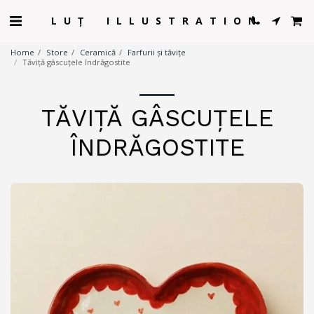
LUȚ ILLUSTRATION
Home
Store
Ceramică
Farfurii și tăvițe
Tăviță gâscuțele îndrăgostite
TĂVIȚĂ GÂSCUȚELE
ÎNDRĂGOSTITE