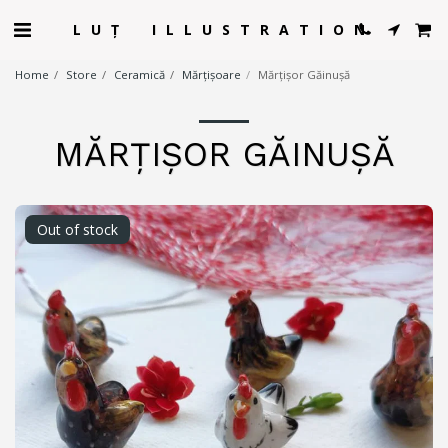
LUȚ ILLUSTRATION
Home
Store
Ceramică
Mărțișoare
Mărțișor Găinușă
MĂRȚIȘOR GĂINUȘĂ
Out of stock