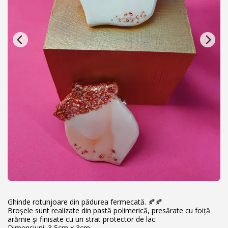
Ghinde rotunjoare din pădurea fermecată. 🍂🍂
Broşele sunt realizate din pastă polimerică, presărate cu foiță
arămie şi finisate cu un strat protector de lac.
Dimensiuni: 3,5cm x 3cm