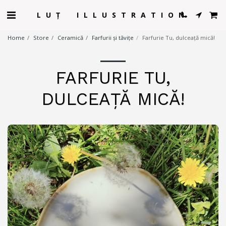
LUȚ ILLUSTRATION
Home
Store
Ceramică
Farfurii și tăvițe
Farfurie Tu, dulceață mică!
FARFURIE TU,
DULCEAȚĂ MICĂ!