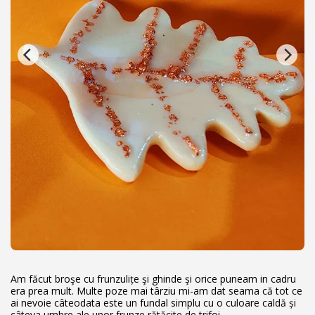
Am făcut broşe cu frunzulițe şi ghinde şi orice puneam in cadru
era prea mult. Multe poze mai târziu mi-am dat seama că tot ce
ai nevoie câteodata este un fundal simplu cu o culoare caldă și
câteva umbre ale unor frunze rătăcite de trifoi.